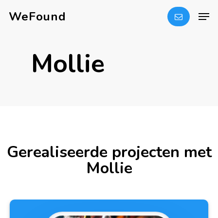
Skip
Men
WeFound
to
Close
main
Menu
Mollie
content
Gerealiseerde projecten met
Mollie