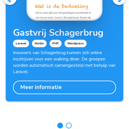
Gastvrij Schagerbrug
Laravel
Mollie
PHP
Wordpress
Inwoners van Schagerbrug kunnen zich online
inschrijven voor een walking diner. De groepen
worden automatisch samengesteld met behulp van
Laravel.
Meer informatie