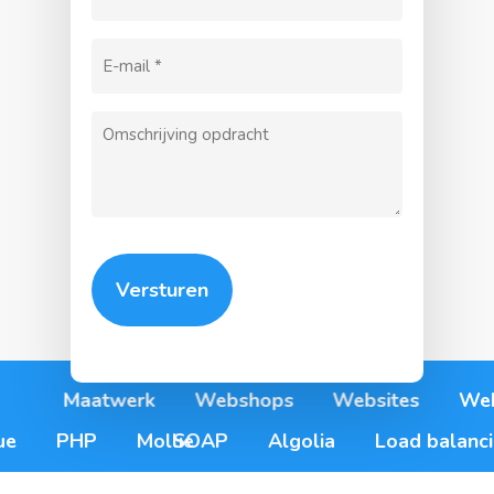
(Vereist)
E-
mailadres
Omschrijving
(Vereist)
Maatwerk
Webshops
Websites
Web
ue
PHP
Mollie
SOAP
Algolia
Load balanc