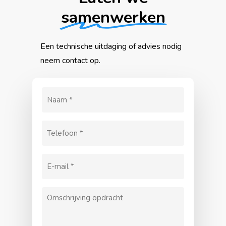
samenwerken
Een
technische
uitdaging
of
advies
nodig
neem
contact
op.
Naam
(Vereist)
Telefoon
(Vereist)
E-
mailadres
Omschrijving
(Vereist)