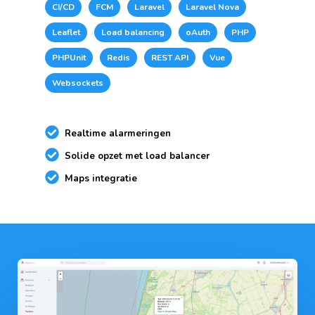
CI/CD
FCM
Laravel
Laravel Nova
Leaflet
Load balancing
oAuth
PHP
PHPUnit
Redis
REST API
Vue
Websockets
Realtime alarmeringen
Solide opzet met load balancer
Maps integratie