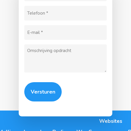
(Vereist)
Telefoon
(Vereist)
E-
mailadres
Omschrijving
(Vereist)
Websites