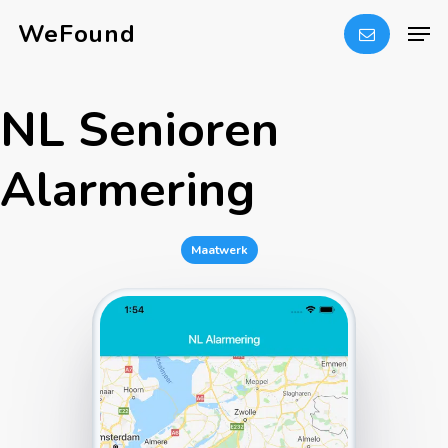
Skip
Men
WeFound
to
Close
main
Menu
NL Senioren
content
Alarmering
Maatwerk